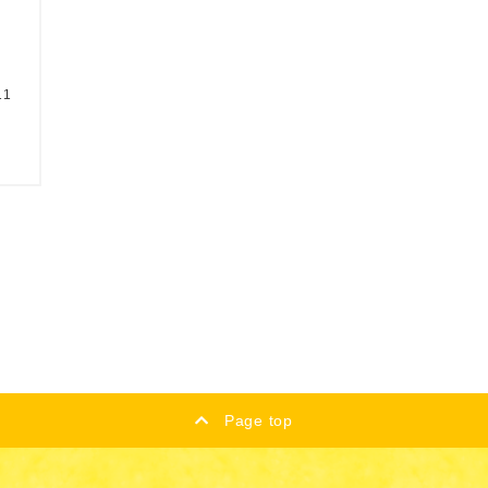
11
Page top