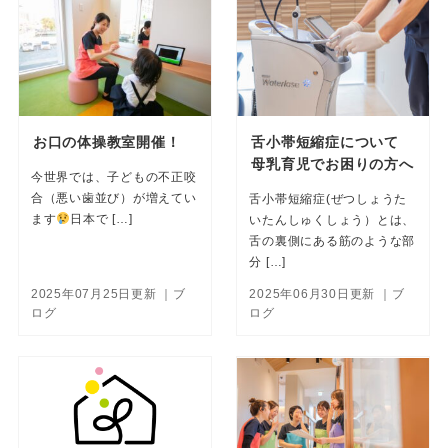
お口の体操教室開催！
舌小帯短縮症について
母乳育児でお困りの方へ
今世界では、子どもの不正咬
合（悪い歯並び）が増えてい
舌小帯短縮症(ぜつしょうた
ます
日本で […]
いたんしゅくしょう）とは、
舌の裏側にある筋のような部
分 […]
2025年07月25日更新
｜ブ
2025年06月30日更新
｜ブ
ログ
ログ